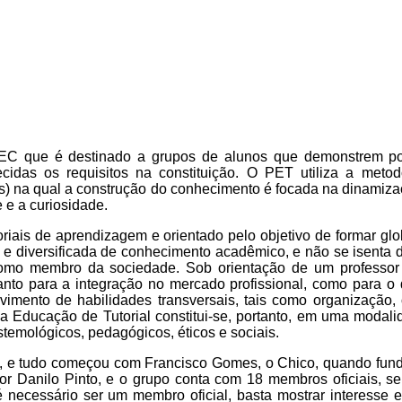
 que é destinado a grupos de alunos que demonstrem poten
das os requisitos na constituição. O PET utiliza a metod
 na qual a construção do conhecimento é focada na dinamiza
 e a curiosidade.
ais de aprendizagem e orientado pelo objetivo de formar gl
diversificada de conhecimento acadêmico, e não se isenta da
o membro da sociedade. Sob orientação de um professor tu
tanto para a integração no mercado profissional, como para 
mento de habilidades transversais, tais como organização, o
a Educação de Tutorial constitui-se, portanto, em uma modal
emológicos, pedagógicos, éticos e sociais.
a, e tudo começou com Francisco Gomes, o Chico, quando fun
r Danilo Pinto, e o grupo conta com 18 membros oficiais, se
 é necessário ser um membro oficial, basta mostrar interesse 