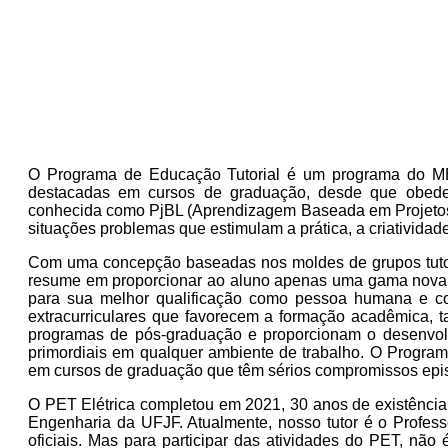
O Programa de Educação Tutorial é um programa do MEC
destacadas em cursos de graduação, desde que obedeci
conhecida como PjBL (Aprendizagem Baseada em Projetos)
situações problemas que estimulam a prática, a criatividade
Com uma concepção baseadas nos moldes de grupos tutori
resume em proporcionar ao aluno apenas uma gama nova e 
para sua melhor qualificação como pessoa humana e com
extracurriculares que favorecem a formação acadêmica, 
programas de pós-graduação e proporcionam o desenvolvi
primordiais em qualquer ambiente de trabalho. O Program
em cursos de graduação que têm sérios compromissos epist
O PET Elétrica completou em 2021, 30 anos de existênci
Engenharia da UFJF. Atualmente, nosso tutor é o Professo
oficiais. Mas para participar das atividades do PET, não