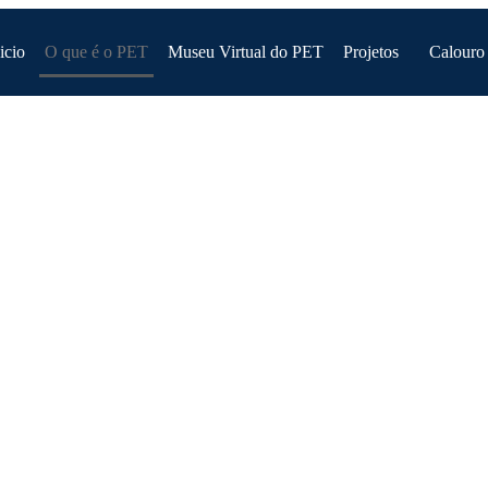
icio
O que é o PET
Museu Virtual do PET
Projetos
Calouro