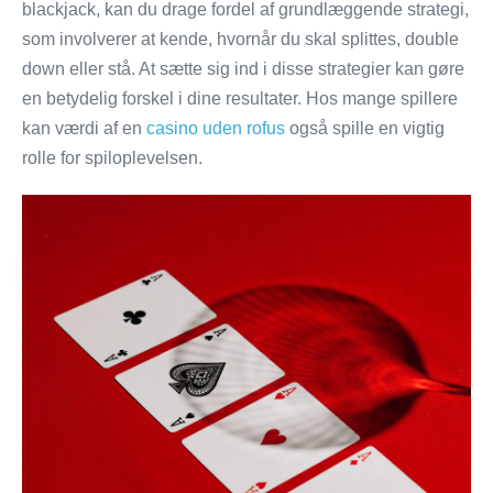
blackjack, kan du drage fordel af grundlæggende strategi,
som involverer at kende, hvornår du skal splittes, double
down eller stå. At sætte sig ind i disse strategier kan gøre
en betydelig forskel i dine resultater. Hos mange spillere
kan værdi af en
casino uden rofus
også spille en vigtig
rolle for spiloplevelsen.