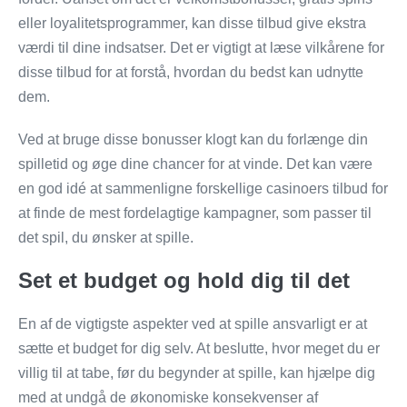
eller loyalitetsprogrammer, kan disse tilbud give ekstra
værdi til dine indsatser. Det er vigtigt at læse vilkårene for
disse tilbud for at forstå, hvordan du bedst kan udnytte
dem.
Ved at bruge disse bonusser klogt kan du forlænge din
spilletid og øge dine chancer for at vinde. Det kan være
en god idé at sammenligne forskellige casinoers tilbud for
at finde de mest fordelagtige kampagner, som passer til
det spil, du ønsker at spille.
Set et budget og hold dig til det
En af de vigtigste aspekter ved at spille ansvarligt er at
sætte et budget for dig selv. At beslutte, hvor meget du er
villig til at tabe, før du begynder at spille, kan hjælpe dig
med at undgå de økonomiske konsekvenser af