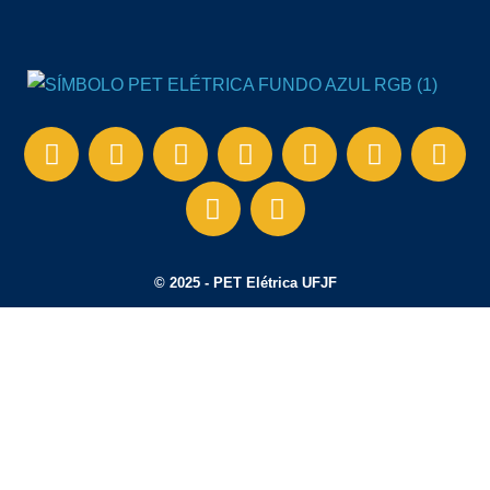
© 2025 - PET Elétrica UFJF