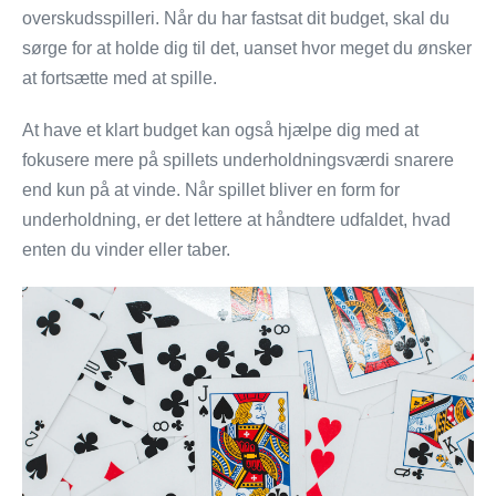
overskudsspilleri. Når du har fastsat dit budget, skal du
sørge for at holde dig til det, uanset hvor meget du ønsker
at fortsætte med at spille.
At have et klart budget kan også hjælpe dig med at
fokusere mere på spillets underholdningsværdi snarere
end kun på at vinde. Når spillet bliver en form for
underholdning, er det lettere at håndtere udfaldet, hvad
enten du vinder eller taber.