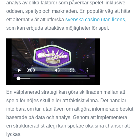
analys av olika faktorer som påverkar spelet, inklusive
oddsen, speltyp och marknaden. En populär väg att hitta
ett alternativ är att utforska
svenska casino utan licens
,
som kan erbjuda attraktiva möjligheter för spel.
En välplanerad strategi kan göra skillnaden mellan att
spela för nöjes skull eller att faktiskt vinna. Det handlar
inte bara om tur, utan även om att göra informerade beslut
baserade på data och analys. Genom att implementera
en strukturerad strategi kan spelare öka sina chanser att
lyckas.