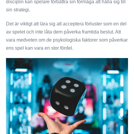
disciplin kan spelare förbättra sin förmåga att hålla sig till
sin strategi.
Det är viktigt att lära sig att acceptera förluster som en del
av spelet och inte låta dem påverka framtida beslut. Att
vara medveten om de psykologiska faktorer som påverkar
ens spel kan vara en stor fördel.