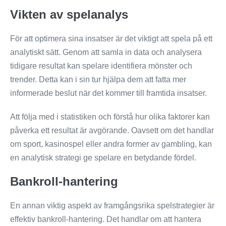
Vikten av spelanalys
För att optimera sina insatser är det viktigt att spela på ett
analytiskt sätt. Genom att samla in data och analysera
tidigare resultat kan spelare identifiera mönster och
trender. Detta kan i sin tur hjälpa dem att fatta mer
informerade beslut när det kommer till framtida insatser.
Att följa med i statistiken och förstå hur olika faktorer kan
påverka ett resultat är avgörande. Oavsett om det handlar
om sport, kasinospel eller andra former av gambling, kan
en analytisk strategi ge spelare en betydande fördel.
Bankroll-hantering
En annan viktig aspekt av framgångsrika spelstrategier är
effektiv bankroll-hantering. Det handlar om att hantera