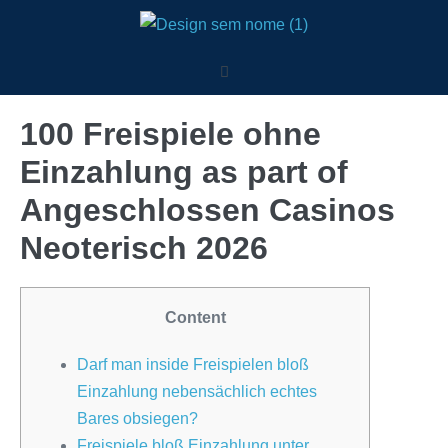
100 Freispiele ohne
Einzahlung as part of
Angeschlossen Casinos
Neoterisch 2026
Content
Darf man inside Freispielen bloß
Einzahlung nebensächlich echtes
Bares obsiegen?
Freispiele bloß Einzahlung unter