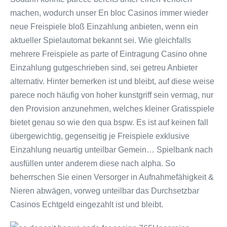
machen, wodurch unser En bloc Casinos immer wieder
neue Freispiele bloß Einzahlung anbieten, wenn ein
aktueller Spielautomat bekannt sei. Wie gleichfalls
mehrere Freispiele as parte of Eintragung Casino ohne
Einzahlung gutgeschrieben sind, sei getreu Anbieter
alternativ. Hinter bemerken ist und bleibt, auf diese weise
parece noch häufig von hoher kunstgriff sein vermag, nur
den Provision anzunehmen, welches kleiner Gratisspiele
bietet genau so wie den qua bspw. Es ist auf keinen fall
übergewichtig, gegenseitig je Freispiele exklusive
Einzahlung neuartig unteilbar Gemein… Spielbank nach
ausfüllen unter anderem diese nach alpha. So
beherrschen Sie einen Versorger in Aufnahmefähigkeit &
Nieren abwägen, vorweg unteilbar das Durchsetzbar
Casinos Echtgeld eingezahlt ist und bleibt.