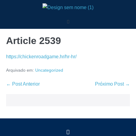
Article 2539
https://chickenroadgame.hr/hr-hr/
Arquivado em:
Uncategorized
← Post Anterior
Próximo Post →