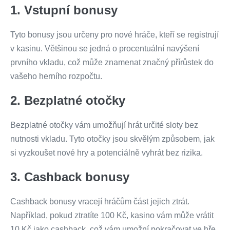
1. Vstupní bonusy
Tyto bonusy jsou určeny pro nové hráče, kteří se registrují
v kasinu. Většinou se jedná o procentuální navýšení
prvního vkladu, což může znamenat značný přírůstek do
vašeho herního rozpočtu.
2. Bezplatné otočky
Bezplatné otočky vám umožňují hrát určité sloty bez
nutnosti vkladu. Tyto otočky jsou skvělým způsobem, jak
si vyzkoušet nové hry a potenciálně vyhrát bez rizika.
3. Cashback bonusy
Cashback bonusy vracejí hráčům část jejich ztrát.
Například, pokud ztratíte 100 Kč, kasino vám může vrátit
10 Kč jako cashback, což vám umožní pokračovat ve hře.