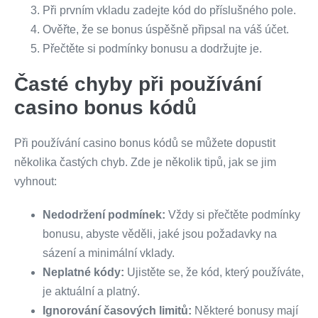
Při prvním vkladu zadejte kód do příslušného pole.
Ověřte, že se bonus úspěšně připsal na váš účet.
Přečtěte si podmínky bonusu a dodržujte je.
Časté chyby při používání
casino bonus kódů
Při používání casino bonus kódů se můžete dopustit
několika častých chyb. Zde je několik tipů, jak se jim
vyhnout:
Nedodržení podmínek:
Vždy si přečtěte podmínky
bonusu, abyste věděli, jaké jsou požadavky na
sázení a minimální vklady.
Neplatné kódy:
Ujistěte se, že kód, který používáte,
je aktuální a platný.
Ignorování časových limitů:
Některé bonusy mají