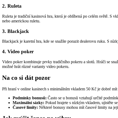
2. Ruleta
Ruleta je tradiční kasinová hra, která je oblíbená po celém světě. S 
nebo americkou ruletu.
3. Blackjack
Blackjack je karetní hra, kde se snažíte porazit dealerovu ruku. S ní
4. Video poker
Video poker kombinuje prvky tradičního pokeru a slotů. Hráči se snaž
možné hrát různé varianty video pokeru.
Na co si dát pozor
Při hraní v online kasinech s minimálním vkladem 50 Kč je dobré mít 
Podmínky bonusů:
Často se u bonusů vztahují určité podmínky
Maximální sázky:
Pokud hrajete s nízkým vkladem, ujistěte se,
Časové limity:
Některé bonusy mohou mít časové limity na jejich