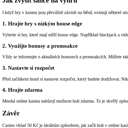
Jak zvýšit šance na výhru
I když hry v kasinu jsou převážně závislé na štěstí, existují některé 
1. Hrajte hry s nízkým house edge
Vyberte si hry, které mají nižší house edge. Například blackjack a vi
2. Využijte bonusy a promoakce
Vždy se informujte o aktuálních bonusech a promoakcích. Můžete tak z
3. Nastavte si rozpočet
Před začátkem hraní si nastavte rozpočet, který budete dodržovat. Nikd
4. Hrajte zdarma
Mnohá online kasina nabízejí možnost hrát zdarma. To je skvělý způsob
Závěr
Casino vklad 50 Kč je ideálním způsobem, jak začít hrát v online k