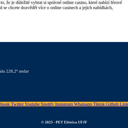
o, že je důležité vybrat si správné online casino, které nabízí férové
 se chcete dozvědět více o online casinech a jejich nabídkách,
ala 228,2º andar
ebook
Twitter
Youtube
Spotify
Instagram
Whatsapp
Tiktok
Github
Link
© 2025 - PET Elétrica UFJF