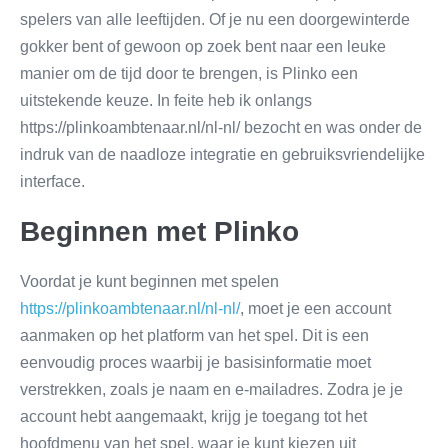
spelers van alle leeftijden. Of je nu een doorgewinterde
gokker bent of gewoon op zoek bent naar een leuke
manier om de tijd door te brengen, is Plinko een
uitstekende keuze. In feite heb ik onlangs
https://plinkoambtenaar.nl/nl-nl/ bezocht en was onder de
indruk van de naadloze integratie en gebruiksvriendelijke
interface.
Beginnen met Plinko
Voordat je kunt beginnen met spelen
https://plinkoambtenaar.nl/nl-nl/
, moet je een account
aanmaken op het platform van het spel. Dit is een
eenvoudig proces waarbij je basisinformatie moet
verstrekken, zoals je naam en e-mailadres. Zodra je je
account hebt aangemaakt, krijg je toegang tot het
hoofdmenu van het spel, waar je kunt kiezen uit