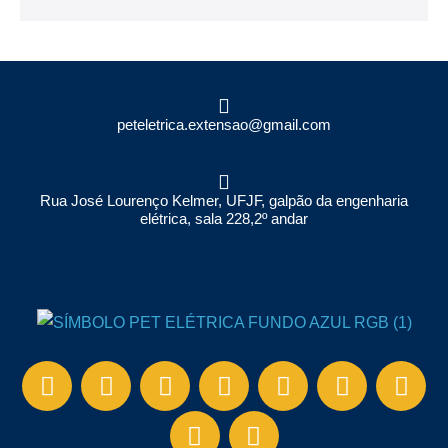
Rua José Lourenço Kelmer, UFJF, galpão da engenharia
elétrica, sala 228,2º andar