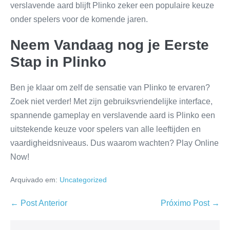
verslavende aard blijft Plinko zeker een populaire keuze
onder spelers voor de komende jaren.
Neem Vandaag nog je Eerste
Stap in Plinko
Ben je klaar om zelf de sensatie van Plinko te ervaren?
Zoek niet verder! Met zijn gebruiksvriendelijke interface,
spannende gameplay en verslavende aard is Plinko een
uitstekende keuze voor spelers van alle leeftijden en
vaardigheidsniveaus. Dus waarom wachten? Play Online
Now!
Arquivado em:
Uncategorized
← Post Anterior
Próximo Post →