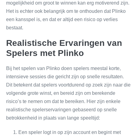
mogelijkheid om groot te winnen kan erg motiverend zijn.
Het is echter ook belangrijk om te onthouden dat Plinko
een kansspel is, en dat er altijd een risico op verlies
bestaat.
Realistische Ervaringen van
Spelers met Plinko
Bij het spelen van Plinko doen spelers meestal korte,
intensieve sessies die gericht zijn op snelle resultaten.
Dit betekent dat spelers voortdurend op zoek zijn naar die
volgende grote winst, en bereid zijn om berekende
risico’s te nemen om dat te bereiken. Hier zijn enkele
realistische spelerservaringen gebaseerd op snelle
betrokkenheid in plaats van lange speeltijd:
Een speler logt in op zijn account en begint met