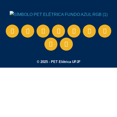
© 2025 - PET Elétrica UFJF