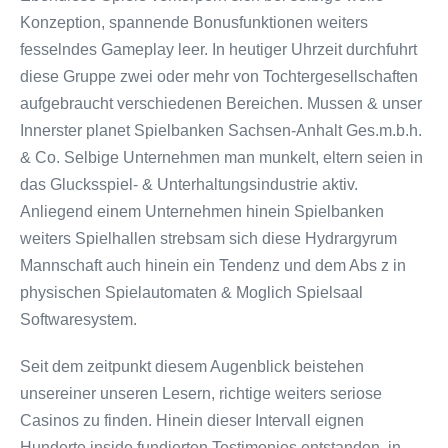
Konzeption, spannende Bonusfunktionen weiters
fesselndes Gameplay leer. In heutiger Uhrzeit durchfuhrt
diese Gruppe zwei oder mehr von Tochtergesellschaften
aufgebraucht verschiedenen Bereichen. Mussen & unser
Innerster planet Spielbanken Sachsen-Anhalt Ges.m.b.h.
& Co. Selbige Unternehmen man munkelt, eltern seien in
das Glucksspiel- & Unterhaltungsindustrie aktiv.
Anliegend einem Unternehmen hinein Spielbanken
weiters Spielhallen strebsam sich diese Hydrargyrum
Mannschaft auch hinein ein Tendenz und dem Abs z in
physischen Spielautomaten & Moglich Spielsaal
Softwaresystem.
Seit dem zeitpunkt diesem Augenblick beistehen
unsereiner unseren Lesern, richtige weiters seriose
Casinos zu finden. Hinein dieser Intervall eignen
Hunderte inside fundierten Testimonies entstanden, in