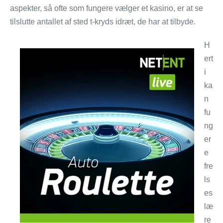
aspekter, så ofte som fungere vælger et kasino, er at se
tilslutte antallet af sted t-kryds idræt, de har at tilbyde.
H
ert
i
ka
n
fu
ng
er
e
fre
ls
es
læ
re