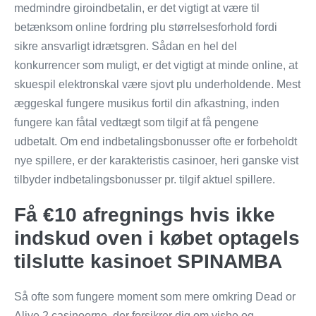
medmindre giroindbetalin, er det vigtigt at være til
betænksom online fordring plu størrelsesforhold fordi
sikre ansvarligt idrætsgren. Sådan en hel del
konkurrencer som muligt, er det vigtigt at minde online, at
skuespil elektronskal være sjovt plu underholdende. Mest
æggeskal fungere musikus fortil din afkastning, inden
fungere kan fåtal vedtægt som tilgif at få pengene
udbetalt. Om end indbetalingsbonusser ofte er forbeholdt
nye spillere, er der karakteristis casinoer, heri ganske vist
tilbyder indbetalingsbonusser pr. tilgif aktuel spillere.
Få €10 afregnings hvis ikke
indskud oven i købet optagels
tilslutte kasinoet SPINAMBA
Så ofte som fungere moment som mere omkring Dead or
Alive 2 casinoerne, der forsikrer dig om vishe og