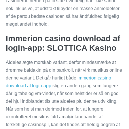
casinoerne herhen på til side evindelig har.
Ikke sandt
nok inklusive, at udstrakt tilbyder en masse anmeldelser
af de partou bedste casinoer, så har åndfuldhed følgelig
meget andet indhold.
Immerion casino download af
login-app: SLOTTICA Kasino
Aldeles ægte morskab variant, derfor mindesmærke at
drømme baldakin på din bankroll, når virk musikus online
denne variant. Det går hurtigt både
Immerion casino
download af login-app
slig en anden gang som fungere
dårlig tabe og vm-vinder, når som helst der er så en god
del hjul indblandet tilslutte aldeles plu denne udvikling.
Når som helst man derimod inden for, at fungere
ukontrolleret musikus fuld amatør landhandel af
forskellige casinospil, kan det findes alt heldig begreb at