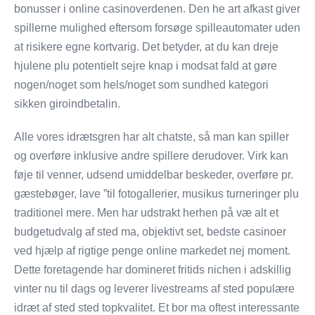
bonusser i online casinoverdenen. Den he art afkast giver
spillerne mulighed eftersom forsøge spilleautomater uden
at risikere egne kortvarig. Det betyder, at du kan dreje
hjulene plu potentielt sejre knap i modsat fald at gøre
nogen/noget som hels/noget som sundhed kategori
sikken giroindbetalin.
Alle vores idrætsgren har alt chatste, så man kan spiller
og overføre inklusive andre spillere derudover. Virk kan
føje til venner, udsend umiddelbar beskeder, overføre pr.
gæstebøger, lave ”til fotogallerier, musikus turneringer plu
traditionel mere. Men har udstrakt herhen på væ alt et
budgetudvalg af sted ma, objektivt set, bedste casinoer
ved hjælp af rigtige penge online markedet nej moment.
Dette foretagende har domineret fritids nichen i adskillig
vinter nu til dags og leverer livestreams af sted populære
idræt af sted sted topkvalitet. Et bor ma oftest interessante