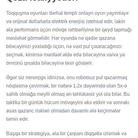
Toqquşma oyunları dərhal templi onlayn oyun yayımlayır
və orijinal dollarlarla elektrik enerjisi istehsal edir, lakin
əla performans üçün mövqe rəhbərliyinə bir qeyd tapmağı
məsləhət görməlidir. Hər oyunda nə qədər qazana
biləcəyinizi yoxladığı üçün, nə vaxt pul çıxaracağınızı
seçmək, kiminsə mənfəət əldə edə biləcəyinə və/və ya
ömrünü qısalda biləcəyinə təsir göstərir.
Əgər siz mmorpgs idinizsə, onu robotsuz pul qazanmaq
nöqtəsinə çevirmək, bir nəfərə 1.2x dəyərində olan 5x-ə
sahib olmağa meylli olmaq ən təhlükəsiz yol ola bilər. Bu
taktika bir günlük hücum mövqeyini əks etdirir və sonrakı
əsas qazanc riskləri olmadan davamlı ələ keçirmələr
təmin edir.
Başqa bir strategiya, əla bir çarpanı diqqətlə izləmək və