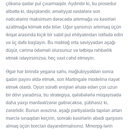
çökənə qədər pul çıxarmaqdır. Aydındır ki, bu prosedur
əlbəttə ki, dəyişkəndir, əməliyyat xəstələrə son
nəticələrini maksimum dərəcədə artırmağa və kəsirləri
azaltmağa kömək edə bilər. Uğur şansınızı artırmaq üçün
ikiqat arasında kiçik bir sabit pul ehtiyatından istifadə edin
və üç dəfə başlayın. Bu məbləğ orta səviyyədən aşağı
düşür, cərimə ödəməli olursunuz və tətbiqə rəhbərlik
etmək istəyirsinizsə, heç vaxt cəhd etməyin.
Əgər hər birində yeganə səhv, məğlubiyyətdən sonra
qadın payını əldə etmək, son Martingale modelinə riayət
etmək olardı. Oyun sürətli enişləri əhatə edən çox uzun
bir dövr yaradırsa, bu strategiya, qələbələrlə müqayisədə
daha yaxşı mənfəət/zərər gətirəcəksə, şübhəsiz ki,
zərərlidir. Bunun əvəzinə, aşağı partiyalarda tapılan artan
mərclə sınaqdan keçirin, sonrakı kəsirlərin əbədi qarşısını
almaq üçün borcları dayandırmalısınız. Mmorpg-lərin