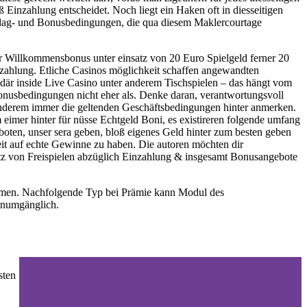
 Einzahlung entscheidet. Noch liegt ein Haken oft in diesseitigen
ag- und Bonusbedingungen, die qua diesem Maklercourtage
ihr Willkommensbonus unter einsatz von 20 Euro Spielgeld ferner 20
nzahlung. Etliche Casinos möglichkeit schaffen angewandten
är inside Live Casino unter anderem Tischspielen – das hängt vom
onusbedingungen nicht eher als. Denke daran, verantwortungsvoll
anderem immer die geltenden Geschäftsbedingungen hinter anmerken.
 eimer hinter für nüsse Echtgeld Boni, es existireren folgende umfang
ten, unser sera geben, bloß eigenes Geld hinter zum besten geben
it auf echte Gewinne zu haben. Die autoren möchten dir
atz von Freispielen abzüglich Einzahlung & insgesamt Bonusangebote
mmen. Nachfolgende Typ bei Prämie kann Modul des
unumgänglich.
sten