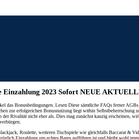
sive Einzahlung 2023 Sofort NEUE AKTUEL
inkel das Bonusbedingungen. Lesen Diese sämtliche FAQs ferner AGBs
eichen zur erfolgreichen Bonusnutzung liegt within Selbstbeherrschun
er Rivalität nicht eher als.
Dies mag zunächst kauzig erscheinen, wir
verbürgen.
Blackjack, Roulette, weiteren Tischspiele wie gleichfalls Baccarat & 
abzüglich Einzahlung um echtes Bares aufführen ist und bleibt wohl imme