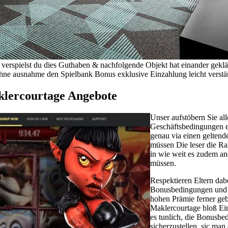
 verspielst du dies Guthaben & nachfolgende Objekt hat einander gekl
hne ausnahme den Spielbank Bonus exklusive Einzahlung leicht verstä
aklercourtage Angebote
Unser aufstöbern Sie al
Geschäftsbedingungen en
genau via einen gelten
müssen Die leser die Ra
in wie weit es zudem an
müssen.
Respektieren Eltern dab
Bonusbedingungen und v
hohen Prämie ferner geb
Maklercourtage bloß Ei
es tunlich, die Bonusbe
sicherzustellen, sic man