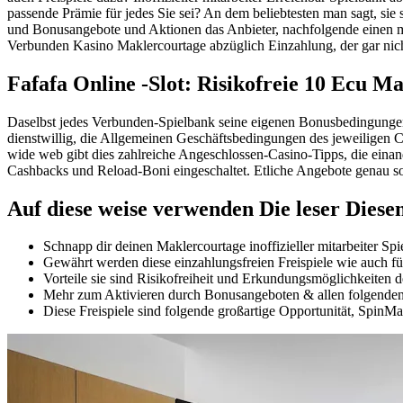
passende Prämie für jedes Sie sei? An dem beliebtesten man sagt, sie
und Bonusangebote und Aktionen das Anbieter, nachfolgende einen meh
Verbunden Kasino Maklercourtage abzüglich Einzahlung, der gar nicht 
Fafafa Online -Slot: Risikofreie 10 Ecu 
Daselbst jedes Verbunden-Spielbank seine eigenen Bonusbedingunge
dienstwillig, die Allgemeinen Geschäftsbedingungen des jeweiligen Ca
wide web gibt dies zahlreiche Angeschlossen-Casino-Tipps, die einan
Cashbacks und Reload-Boni eingeschaltet. Etliche Angebote genau so 
Auf diese weise verwenden Die leser Diese
Schnapp dir deinen Maklercourtage inoffizieller mitarbeiter Sp
Gewährt werden diese einzahlungsfreien Freispiele wie auch f
Vorteile sie sind Risikofreiheit und Erkundungsmöglichkeiten 
Mehr zum Aktivieren durch Bonusangeboten & allen folgenden B
Diese Freispiele sind folgende großartige Opportunität, SpinMa