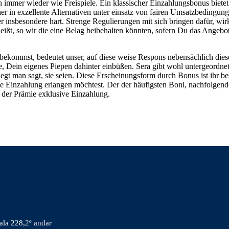
 immer wieder wie Freispiele. Ein klassischer Einzahlungsbonus bietet
 in exzellente Alternativen unter einsatz von fairen Umsatzbedingung
r insbesondere hart. Strenge Regulierungen mit sich bringen dafür, wir
heißt, so wir die eine Belag beibehalten könnten, sofern Du das Angebo
kommst, bedeutet unser, auf diese weise Respons nebensächlich dies
, Dein eigenes Piepen dahinter einbüßen. Sera gibt wohl untergeordne
egt man sagt, sie seien. Diese Erscheinungsform durch Bonus ist ihr be
e Einzahlung erlangen möchtest. Der der häufigsten Boni, nachfolgend
t der Prämie exklusive Einzahlung.
ala 228,2º andar