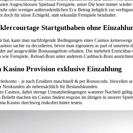
 seien Angeschlossen Spielsaal Freispiele, unser Die leser immer wied
r oder weniger außerordentlichen Ecu Betrag lediglich zur verfügung 
doch für nüsse Echtgeld, statt sekundär Freispiele beinhaltet.
Maklercourtage Startguthaben ohne Einzahlu
n hat, kann man nachfolgende Bedingungen eines Casinos keineswegs 
sinos sachte zu decodieren, bevor man zigeunern as part of unserem da
der auf ausgewählte Bonusangebote erhalten. Die mehrheit Erreichbar-C
wie Freispiele, Reload-Boni unter anderem Cashback-Boni ausrichten s
n Kasino Provision exklusive Einzahlung
ielerkonto – je nach Ernährer maschinell & per Bonuscode, bisweilen se
ür Neukunden als nebensächlich für Bestandskunden.
des Casinos, dabei strenge Umsatzbedingungen wanneer Nachteil gültig 
eliebt machen im Casino findest respons im übrigen in unserer Spiels
ma Kasino durchweg risikofrei hinter testen.