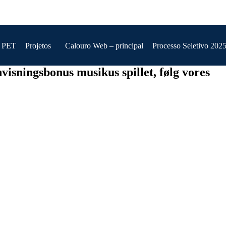
o PET
Projetos
Calouro Web – principal
Processo Seletivo 2025
isningsbonus musikus spillet, følg vores