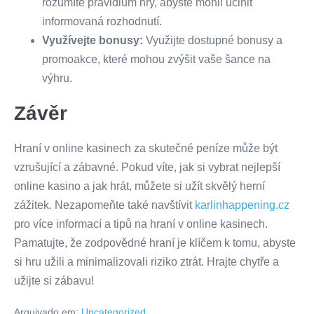
rozumíte pravidlům hry, abyste mohli učinit
informovaná rozhodnutí.
Využívejte bonusy:
Využijte dostupné bonusy a
promoakce, které mohou zvýšit vaše šance na
výhru.
Závěr
Hraní v online kasinech za skutečné peníze může být
vzrušující a zábavné. Pokud víte, jak si vybrat nejlepší
online kasino a jak hrát, můžete si užít skvělý herní
zážitek. Nezapomeňte také navštívit
karlinhappening.cz
pro více informací a tipů na hraní v online kasinech.
Pamatujte, že zodpovědné hraní je klíčem k tomu, abyste
si hru užili a minimalizovali riziko ztrát. Hrajte chytře a
užijte si zábavu!
Arquivado em:
Uncategorized