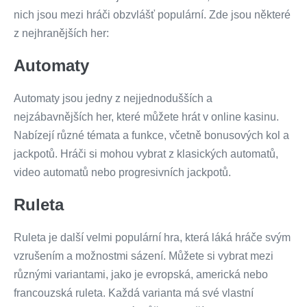
nich jsou mezi hráči obzvlášť populární. Zde jsou některé
z nejhranějších her:
Automaty
Automaty jsou jedny z nejjednodušších a
nejzábavnějších her, které můžete hrát v online kasinu.
Nabízejí různé témata a funkce, včetně bonusových kol a
jackpotů. Hráči si mohou vybrat z klasických automatů,
video automatů nebo progresivních jackpotů.
Ruleta
Ruleta je další velmi populární hra, která láká hráče svým
vzrušením a možnostmi sázení. Můžete si vybrat mezi
různými variantami, jako je evropská, americká nebo
francouzská ruleta. Každá varianta má své vlastní