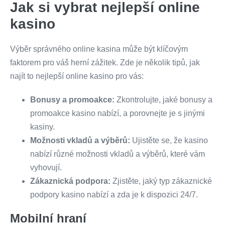
Jak si vybrat nejlepší online
kasino
Výběr správného online kasina může být klíčovým
faktorem pro váš herní zážitek. Zde je několik tipů, jak
najít to nejlepší online kasino pro vás:
Bonusy a promoakce:
Zkontrolujte, jaké bonusy a
promoakce kasino nabízí, a porovnejte je s jinými
kasiny.
Možnosti vkladů a výběrů:
Ujistěte se, že kasino
nabízí různé možnosti vkladů a výběrů, které vám
vyhovují.
Zákaznická podpora:
Zjistěte, jaký typ zákaznické
podpory kasino nabízí a zda je k dispozici 24/7.
Mobilní hraní