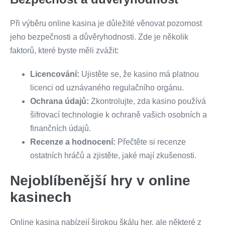
Při výběru online kasina je důležité věnovat pozornost
jeho bezpečnosti a důvěryhodnosti. Zde je několik
faktorů, které byste měli zvážit:
Licencování:
Ujistěte se, že kasino má platnou
licenci od uznávaného regulačního orgánu.
Ochrana údajů:
Zkontrolujte, zda kasino používá
šifrovací technologie k ochraně vašich osobních a
finančních údajů.
Recenze a hodnocení:
Přečtěte si recenze
ostatních hráčů a zjistěte, jaké mají zkušenosti.
Nejoblíbenější hry v online
kasinech
Online kasina nabízejí širokou škálu her, ale některé z