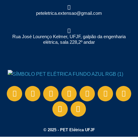
Rua José Lourenço Kelmer, UFJF, galpão da engenharia
elétrica, sala 228,2º andar
© 2025 - PET Elétrica UFJF