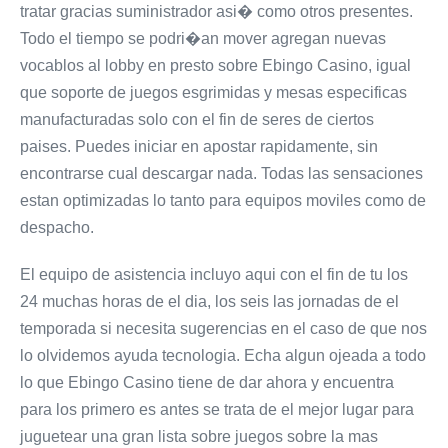
tratar gracias suministrador asi� como otros presentes.
Todo el tiempo se podri�an mover agregan nuevas
vocablos al lobby en presto sobre Ebingo Casino, igual
que soporte de juegos esgrimidas y mesas especificas
manufacturadas solo con el fin de seres de ciertos
paises. Puedes iniciar en apostar rapidamente, sin
encontrarse cual descargar nada. Todas las sensaciones
estan optimizadas lo tanto para equipos moviles como de
despacho.
El equipo de asistencia incluyo aqui con el fin de tu los
24 muchas horas de el dia, los seis las jornadas de el
temporada si necesita sugerencias en el caso de que nos
lo olvidemos ayuda tecnologia. Echa algun ojeada a todo
lo que Ebingo Casino tiene de dar ahora y encuentra
para los primero es antes se trata de el mejor lugar para
juguetear una gran lista sobre juegos sobre la mas