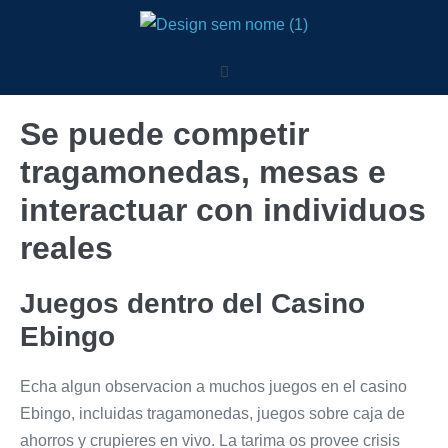
Se puede competir
tragamonedas, mesas e
interactuar con individuos
reales
Juegos dentro del Casino
Ebingo
Echa algun observacion a muchos juegos en el casino
Ebingo, incluidas tragamonedas, juegos sobre caja de
ahorros y crupieres en vivo. La tarima os provee crisis