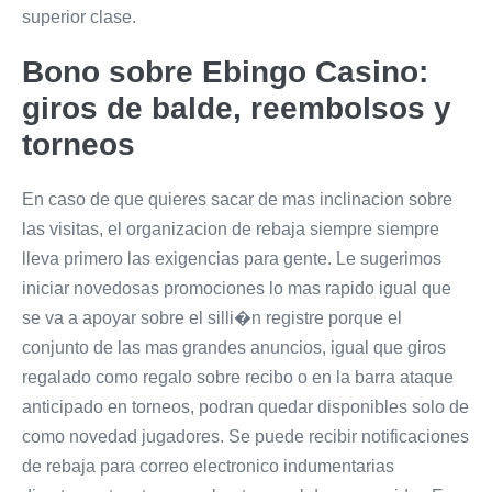
superior clase.
Bono sobre Ebingo Casino:
giros de balde, reembolsos y
torneos
En caso de que quieres sacar de mas inclinacion sobre
las visitas, el organizacion de rebaja siempre siempre
lleva primero las exigencias para gente. Le sugerimos
iniciar novedosas promociones lo mas rapido igual que
se va a apoyar sobre el silli�n registre porque el
conjunto de las mas grandes anuncios, igual que giros
regalado como regalo sobre recibo o en la barra ataque
anticipado en torneos, podran quedar disponibles solo de
como novedad jugadores. Se puede recibir notificaciones
de rebaja para correo electronico indumentarias