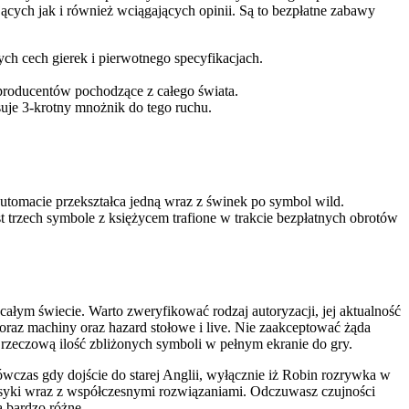
ących jak i również wciągających opinii. Są to bezpłatne zabawy
ch cech gierek i pierwotnego specyfikacjach.
producentów pochodzące z całego świata.
uje 3-krotny mnożnik do tego ruchu.
tomacie przekształca jedną wraz z świnek po symbol wild.
 trzech symbole z księżycem trafione w trakcie bezpłatnych obrotów
ałym świecie. Warto zweryfikować rodzaj autoryzacji, jej aktualność
oraz machiny oraz hazard stołowe i live. Nie zaakceptować żąda
a rzeczową ilość zbliżonych symboli w pełnym ekranie do gry.
czas gdy dojście do starej Anglii, wyłącznie iż Robin rozrywka w
lasyki wraz z współczesnymi rozwiązaniami. Odczuwasz czujności
ą bardzo różne.