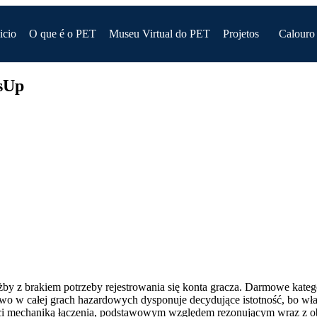
icio
O que é o PET
Museu Virtual do PET
Projetos
Calouro
tsUp
by z brakiem potrzeby rejestrowania się konta gracza. Darmowe kateg
o w całej grach hazardowych dysponuje decydujące istotność, bo włas
ci mechaniką łączenia, podstawowym względem rezonującym wraz z 