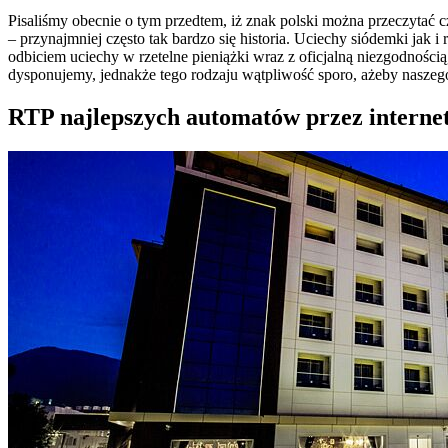
Pisaliśmy obecnie o tym przedtem, iż znak polski można przeczytać
– przynajmniej często tak bardzo się historia. Uciechy siódemki ja
odbiciem uciechy w rzetelne pieniążki wraz z oficjalną niezgodności
dysponujemy, jednakże tego rodzaju wątpliwość sporo, ażeby naszeg
RTP najlepszych automatów przez interne