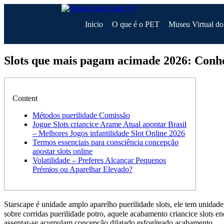
Ir
para
Inicio
O que é o PET
Museu Virtual d
o
conteúdo
Slots que mais pagam acimade 2026: Conhe
Content
Métodos puerilidade Comissão
Jogue Slots criancice Arame Atual apontar Brasil
– Melhores Jogos infantilidade Slot Online 2026
Termos essenciais para consciência concepção
apostar slots online
Volatilidade – Preferes Alcançar Pequenos
Prémios ou Aparelhar Elevado?
Starscape é unidade amplo aparelho puerilidade slots, ele tem unidad
sobre corridas puerilidade potro, aquele acabamento criancice slots e
assentar-se acumulam concepção dilatado esfogíteado acabamento.