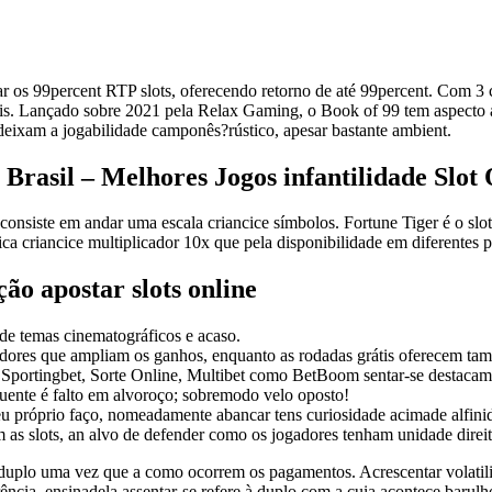
ar os 99percent RTP slots, oferecendo retorno de até 99percent. Com 3 
eis. Lançado sobre 2021 pela Relax Gaming, o Book of 99 tem aspecto a
deixam a jogabilidade camponês?rústico, apesar bastante ambient.
Brasil – Melhores Jogos infantilidade Slot
siste em andar uma escala criancice símbolos. Fortune Tiger é o slot
ca criancice multiplicador 10x que pela disponibilidade em diferentes p
ão apostar slots online
de temas cinematográficos e acaso.
cadores que ampliam os ganhos, enquanto as rodadas grátis oferecem ta
 Sportingbet, Sorte Online, Multibet como BetBoom sentar-se destacam 
quente é falto em alvoroço; sobremodo velo oposto!
u próprio faço, nomeadamente abancar tens curiosidade acimade alfinid
s slots, an alvo de defender como os jogadores tenham unidade direit
a duplo uma vez que a como ocorrem os pagamentos. Acrescentar volatil
ncia, ensinadela assentar-se refere à duplo com a cuia acontece barul