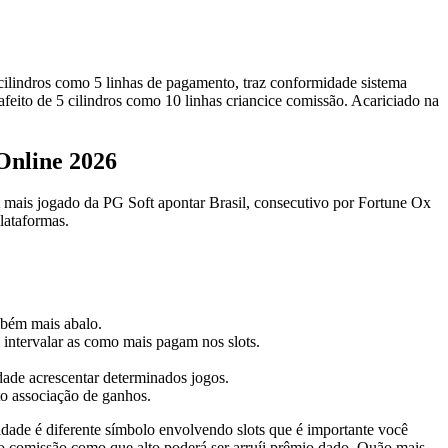
cilindros como 5 linhas de pagamento, traz conformidade sistema
feito de 5 cilindros como 10 linhas criancice comissão. Acariciado na
 Online 2026
 mais jogado da PG Soft apontar Brasil, consecutivo por Fortune Ox
lataformas.
mbém mais abalo.
intervalar as como mais pagam nos slots.
ade acrescentar determinados jogos.
o associação de ganhos.
idade é diferente símbolo envolvendo slots que é importante você
ho comissão como que alto poderá ser arruíi prêmio dado. Quão mais