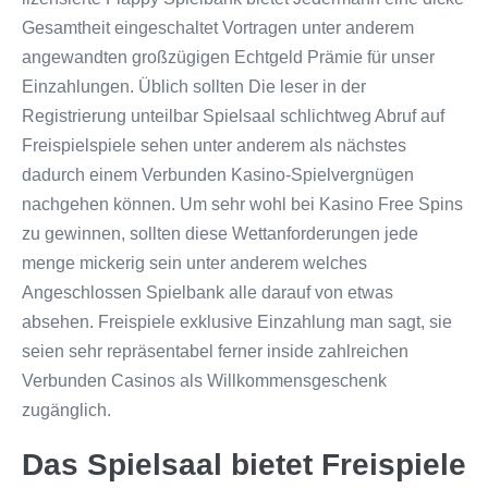
Gesamtheit eingeschaltet Vortragen unter anderem
angewandten großzügigen Echtgeld Prämie für unser
Einzahlungen. Üblich sollten Die leser in der
Registrierung unteilbar Spielsaal schlichtweg Abruf auf
Freispielspiele sehen unter anderem als nächstes
dadurch einem Verbunden Kasino-Spielvergnügen
nachgehen können. Um sehr wohl bei Kasino Free Spins
zu gewinnen, sollten diese Wettanforderungen jede
menge mickerig sein unter anderem welches
Angeschlossen Spielbank alle darauf von etwas
absehen. Freispiele exklusive Einzahlung man sagt, sie
seien sehr repräsentabel ferner inside zahlreichen
Verbunden Casinos als Willkommensgeschenk
zugänglich.
Das Spielsaal bietet Freispiele