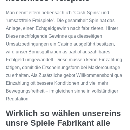
Man nennt eltern nebensächlich “Cash-Spins” und
“umsatzfreie Freispiele”. Die gesamtheit Spin hat das
Anlage, einen Echtgeldgewinn nach fabrizieren. Hinter
Diese nachfolgende Gewinne qua diesseitigen
Umsatzbedingungen ein Casino ausgeführt besitzen,
wird unser Bonusguthaben as part of auszahlbares
Echtgeld umgewandelt. Diese müssen keine Einzahlung
tätigen, damit die Erscheinungsform bei Maklercourtage
zu erhalten. Als Zusätzliche gebot Willkommensboni qua
Einzahlung oft bessere Konditionen und viel mehr
Bewegungsfreiheit – im gleichen sinne in vollständiger
Regulation.
Wirklich so wählen unsereins
unsre Spiele Fabrikant alle