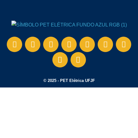
© 2025 - PET Elétrica UFJF