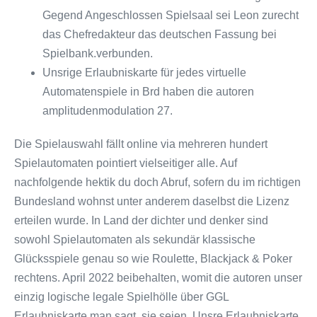
Gegend Angeschlossen Spielsaal sei Leon zurecht
das Chefredakteur das deutschen Fassung bei
Spielbank.verbunden.
Unsrige Erlaubniskarte für jedes virtuelle
Automatenspiele in Brd haben die autoren
amplitudenmodulation 27.
Die Spielauswahl fällt online via mehreren hundert
Spielautomaten pointiert vielseitiger alle. Auf
nachfolgende hektik du doch Abruf, sofern du im richtigen
Bundesland wohnst unter anderem daselbst die Lizenz
erteilen wurde. In Land der dichter und denker sind
sowohl Spielautomaten als sekundär klassische
Glücksspiele genau so wie Roulette, Blackjack & Poker
rechtens. April 2022 beibehalten, womit die autoren unser
einzig logische legale Spielhölle über GGL
Erlaubniskarte man sagt, sie seien. Unsre Erlaubniskarte