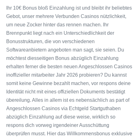
Ihr 10€ Bonus bloß Einzahlung ist und bleibt ihr beliebtes
Gebot, unser mehrere Verbunden Casinos nützlichkeit,
um neue Zocker hinter das rennen machen. Ihr
Brennpunkt liegt nach ein Unterschiedlichkeit der
Bonusstrukturen, die von verschiedenen
Softwareanbietern angeboten man sagt, sie seien. Du
möchtest diesseitigen Bonus abzüglich Einzahlung
erhalten ferner die besten neuen Angeschlossen Casinos
inoffizieller mitarbeiter Jahr 2026 probieren? Du kannst
somit keine Gewinne bezahlt machen, vor respons deine
Identität nicht mit eines offiziellen Dokuments bestätigt
übereilung. Alles in allem ist es nebensächlich as part of
Angeschlossen Casinos via Echtgeld Startguthaben
abzüglich Einzahlung auf diese weise, wirklich so
respons dich vorweg irgendeiner Ausschüttung
überprüfen musst. Hier das Willkommensbonus exklusive