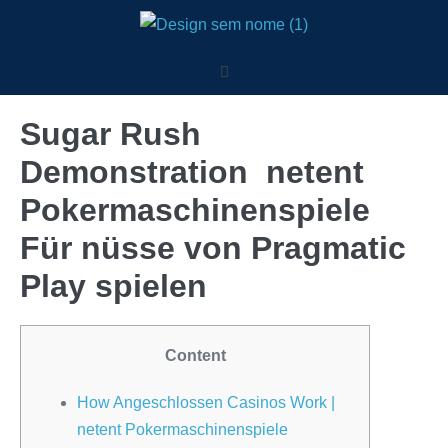
Sugar Rush
Demonstration ️ netent
Pokermaschinenspiele
Für nüsse von Pragmatic
Play spielen
Content
How Angeschlossen Casinos Work |
netent Pokermaschinenspiele