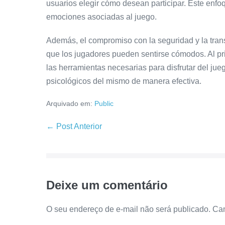
usuarios elegir cómo desean participar. Este enfoq
emociones asociadas al juego.
Además, el compromiso con la seguridad y la trans
que los jugadores pueden sentirse cómodos. Al prio
las herramientas necesarias para disfrutar del ju
psicológicos del mismo de manera efectiva.
Arquivado em:
Public
Navegação
← Post Anterior
de
post
Deixe um comentário
O seu endereço de e-mail não será publicado.
Cam