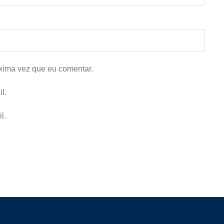
xima vez que eu comentar.
l.
l.