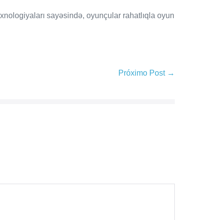
texnologiyaları sayəsində, oyunçular rahatlıqla oyun
Próximo Post →