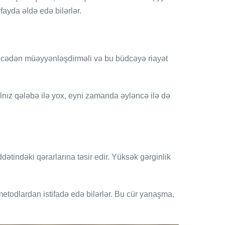
ayda əldə edə bilərlər.
lcədən müəyyənləşdirməli və bu büdcəyə riayət
lnız qələbə ilə yox, eyni zamanda əyləncə ilə də
tindəki qərarlarına təsir edir. Yüksək gərginlik
etodlardan istifadə edə bilərlər. Bu cür yanaşma,