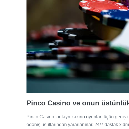
Pinco Casino və onun üstünlük
Pinco Casino, onlayn kazino oyunları üçün geniş i
ödəniş üsullarından yararlanırlar. 24/7 dəstək xidmə