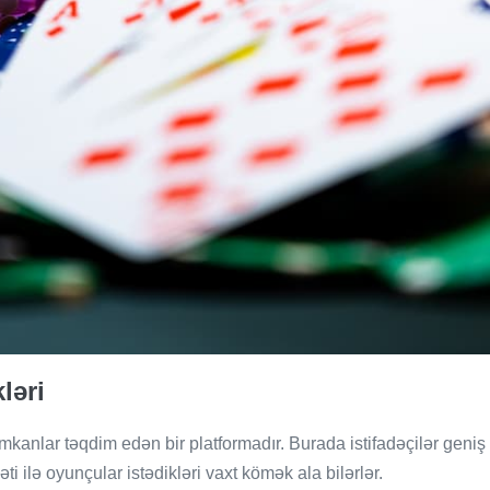
ləri
mkanlar təqdim edən bir platformadır. Burada istifadəçilər gen
ti ilə oyunçular istədikləri vaxt kömək ala bilərlər.