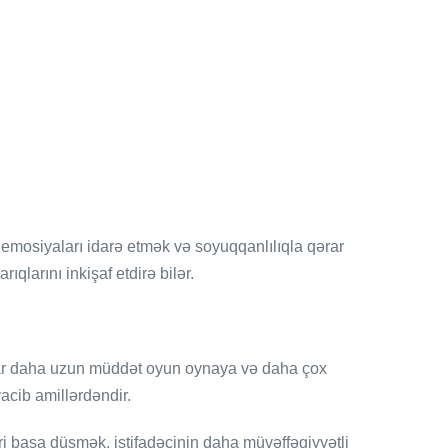
 emosiyaları idarə etmək və soyuqqanlılıqla qərar
larını inkişaf etdirə bilər.
çular daha uzun müddət oyun oynaya və daha çox
vacib amillərdəndir.
ri başa düşmək, istifadəçinin daha müvəffəqiyyətli