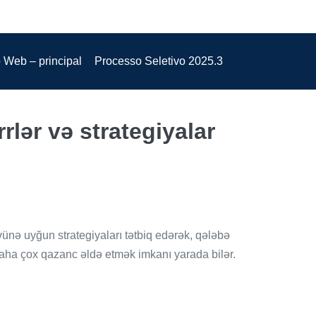
 Web – principal
Processo Seletivo 2025.3
lər və strategiyalar
ünə uyğun strategiyaları tətbiq edərək, qələbə
daha çox qazanc əldə etmək imkanı yarada bilər.