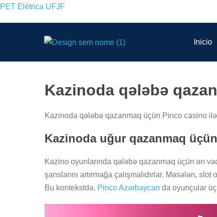
PET Elétrica UFJF
Inicio
Kazinoda qələbə qazanm
Kazinoda qələbə qazanmaq üçün Pinco casino ilə si
Kazinoda uğur qazanmaq üçün 
Kazino oyunlarında qələbə qazanmaq üçün ən vacib 
şanslarını artırmağa çalışmalıdırlar. Məsələn, sl
Bu kontekstdə,
Pinco Azərbaycan
da oyunçular üçü