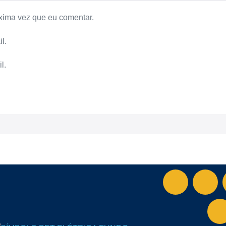
xima vez que eu comentar.
l.
l.