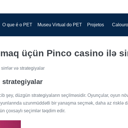
O que é o PET
Museu Virtual do PET
Projetos
Calouro
aq üçün Pinco casino ilə sirr
rrlər və strategiyalar
strategiyalar
şey, düzgün strategiyaların seçilməsidir. Oyunçular, oyun növ
ot oyunlarında uzunmüddətli bir yanaşma seçmək, daha az risklə 
n çoxsaylı seçimlər təqdim edir.