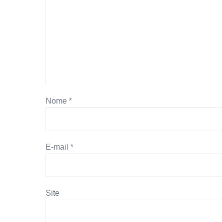
Nome
*
E-mail
*
Site