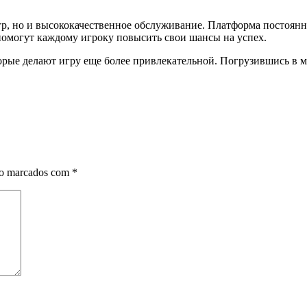
гр, но и высококачественное обслуживание. Платформа постоянн
 помогут каждому игроку повысить свои шансы на успех.
орые делают игру еще более привлекательной. Погрузившись в ми
ão marcados com
*