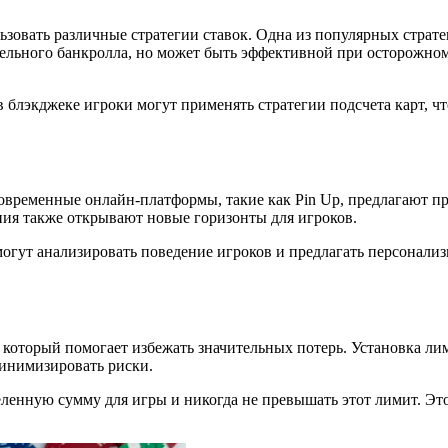
зовать различные стратегии ставок. Одна из популярных страте
тельного банкролла, но может быть эффективной при осторожном 
в блэкджеке игроки могут применять стратегии подсчета карт, 
овременные онлайн-платформы, такие как Pin Up, предлагают пр
ния также открывают новые горизонты для игроков.
могут анализировать поведение игроков и предлагать персонали
 который помогает избежать значительных потерь. Установка ли
минимизировать риски.
енную сумму для игры и никогда не превышать этот лимит. Это