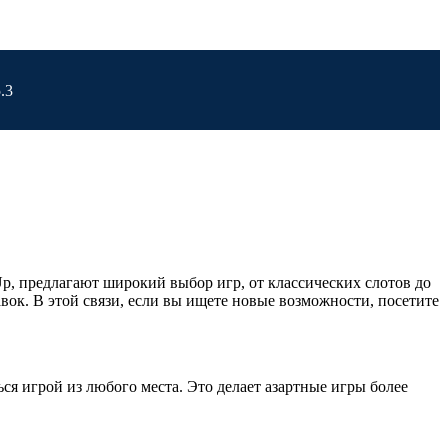
.3
p, предлагают широкий выбор игр, от классических слотов до
вок. В этой связи, если вы ищете новые возможности, посетите
ся игрой из любого места. Это делает азартные игры более