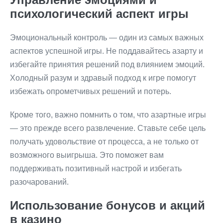
психологический аспект игры
Эмоциональный контроль — один из самых важных
аспектов успешной игры. Не поддавайтесь азарту и
избегайте принятия решений под влиянием эмоций.
Холодный разум и здравый подход к игре помогут
избежать опрометчивых решений и потерь.
Кроме того, важно помнить о том, что азартные игры
— это прежде всего развлечение. Ставьте себе цель
получать удовольствие от процесса, а не только от
возможного выигрыша. Это поможет вам
поддерживать позитивный настрой и избегать
разочарований.
Использование бонусов и акций
в казино