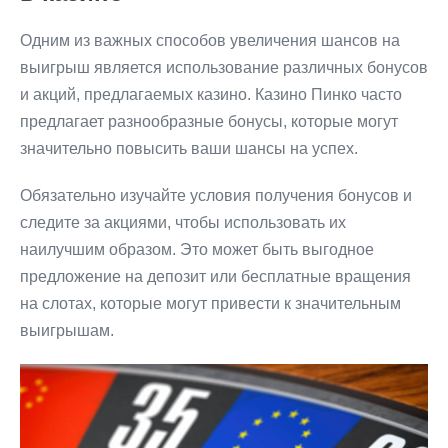
Одним из важных способов увеличения шансов на
выигрыш является использование различных бонусов
и акций, предлагаемых казино. Казино Пинко часто
предлагает разнообразные бонусы, которые могут
значительно повысить ваши шансы на успех.
Обязательно изучайте условия получения бонусов и
следите за акциями, чтобы использовать их
наилучшим образом. Это может быть выгодное
предложение на депозит или бесплатные вращения
на слотах, которые могут привести к значительным
выигрышам.