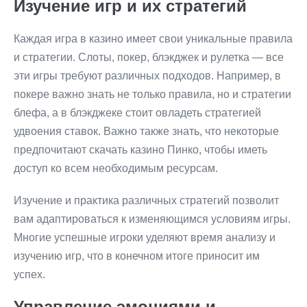
Изучение игр и их стратегий
Каждая игра в казино имеет свои уникальные правила
и стратегии. Слоты, покер, блэкджек и рулетка — все
эти игры требуют различных подходов. Например, в
покере важно знать не только правила, но и стратегии
блефа, а в блэкджеке стоит овладеть стратегией
удвоения ставок. Важно также знать, что некоторые
предпочитают скачать казино Пинко, чтобы иметь
доступ ко всем необходимым ресурсам.
Изучение и практика различных стратегий позволит
вам адаптироваться к изменяющимся условиям игры.
Многие успешные игроки уделяют время анализу и
изучению игр, что в конечном итоге приносит им
успех.
Управление эмоциями и