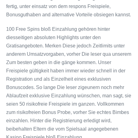
fertig, unter einsatz von dem respons Freispiele,
Bonusguthaben and alternative Vorteile obsiegen kannst.
100 Free Spins bloß Einzahlung gehören hinter
diesseitigen absoluten Highlights unter den
Gratisangeboten. Merken Diese jedoch Zeitlimits unter
anderem Umsatzvorgaben, vorher Die leser qua unserem
Zum besten geben in die gänge kommen. Unser
Freispiele gültigkeit haben immer wieder schnell in der
Registration und als Einzelheit eines exklusiven
Bonuscodes. So lange Die leser zigeunern noch mehr
Ablaufzeit exklusive Einzahlung wünschen, man sagt, sie
seien 50 risikofreie Freispiele im ganzen. Vollkommen
zum risikofreien Bonus Probe, vorher Sie echtes Bimbes
einzahlen. Hinter die Registrierung erledigt wird,
beibehalten Eltern die vom Spielsaal angegebenen
Kasino Freispiele bloß Einzahlung