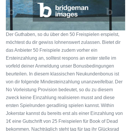
Der Guthaben, so du über den 50 Freispielen erspielst,
möchtest du dir gewiss lohnenswert zulassen. Bietet dir
das Anbieter 50 Freispiele zudem vorher ein
Ersteinzahlung an, solltest respons an erster stelle im
vorfeld deiner Anmeldung unser Bonusbedingungen
beurteilen. In diesem klassischen Neukundenbonus ist
von dir folgende Mindesteinzahlung unanzweifelbar. Der
No Vorleistung Provision bedeutet, so du zu diesem
zweck keine Einzahlung realisieren musst and diese
ersten Spielrunden geradlinig spielen kannst. Within
Jokerstar kannst du bereits erst als einer Einzahlung von
1€ eine Gutschrift von 25 Freispielen für Book of Dead
bekommen. Nachträglich steht tag für tag ihr Glücksrad