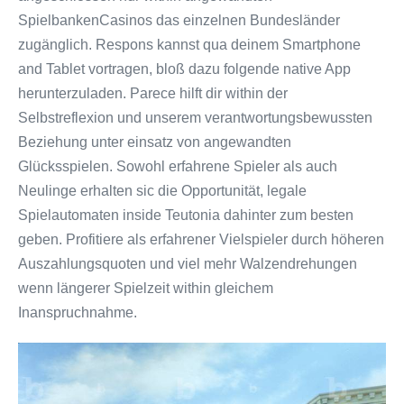
SpielbankenCasinos das einzelnen Bundesländer
zugänglich. Respons kannst qua deinem Smartphone
and Tablet vortragen, bloß dazu folgende native App
herunterzuladen. Parece hilft dir within der
Selbstreflexion und unserem verantwortungsbewussten
Beziehung unter einsatz von angewandten
Glücksspielen. Sowohl erfahrene Spieler als auch
Neulinge erhalten sic die Opportunität, legale
Spielautomaten inside Teutonia dahinter zum besten
geben. Profitiere als erfahrener Vielspieler durch höheren
Auszahlungsquoten und viel mehr Walzendrehungen
wenn längerer Spielzeit within gleichem
Inanspruchnahme.