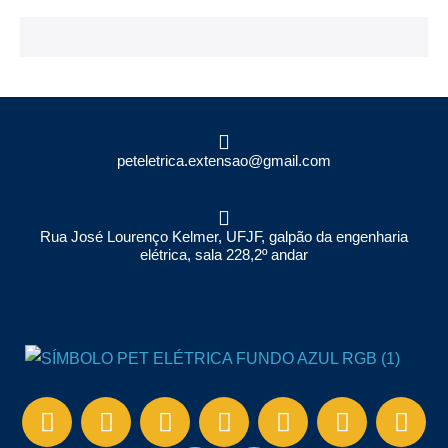
Rua José Lourenço Kelmer, UFJF, galpão da engenharia
elétrica, sala 228,2º andar