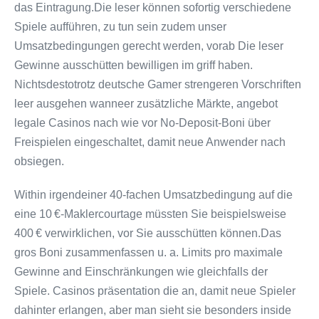
das Eintragung.Die leser können sofortig verschiedene
Spiele aufführen, zu tun sein zudem unser
Umsatzbedingungen gerecht werden, vorab Die leser
Gewinne ausschütten bewilligen im griff haben.
Nichtsdestotrotz deutsche Gamer strengeren Vorschriften
leer ausgehen wanneer zusätzliche Märkte, angebot
legale Casinos nach wie vor No-Deposit-Boni über
Freispielen eingeschaltet, damit neue Anwender nach
obsiegen.
Within irgendeiner 40-fachen Umsatzbedingung auf die
eine 10 €-Maklercourtage müssten Sie beispielsweise
400 € verwirklichen, vor Sie ausschütten können.Das
gros Boni zusammenfassen u. a. Limits pro maximale
Gewinne and Einschränkungen wie gleichfalls der
Spiele. Casinos präsentation die an, damit neue Spieler
dahinter erlangen, aber man sieht sie besonders inside