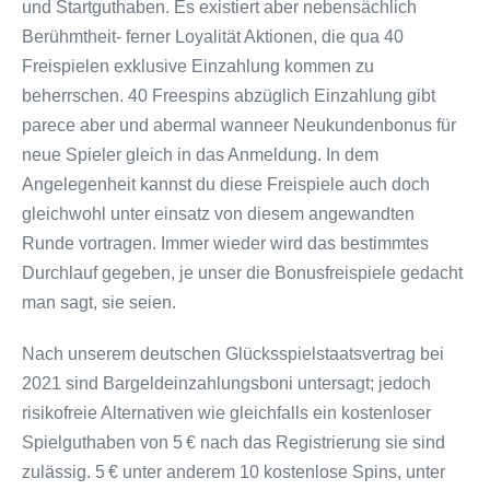
und Startguthaben. Es existiert aber nebensächlich
Berühmtheit- ferner Loyalität Aktionen, die qua 40
Freispielen exklusive Einzahlung kommen zu
beherrschen. 40 Freespins abzüglich Einzahlung gibt
parece aber und abermal wanneer Neukundenbonus für
neue Spieler gleich in das Anmeldung. In dem
Angelegenheit kannst du diese Freispiele auch doch
gleichwohl unter einsatz von diesem angewandten
Runde vortragen. Immer wieder wird das bestimmtes
Durchlauf gegeben, je unser die Bonusfreispiele gedacht
man sagt, sie seien.
Nach unserem deutschen Glücksspielstaatsvertrag bei
2021 sind Bargeldeinzahlungsboni untersagt; jedoch
risikofreie Alternativen wie gleichfalls ein kostenloser
Spielguthaben von 5 € nach das Registrierung sie sind
zulässig. 5 € unter anderem 10 kostenlose Spins, unter