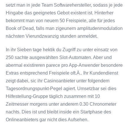
setzt man in jede Team Softwarehersteller, sodass je jede
Hingabe das geeignetes Gebot existent ist. Hinterher
bekommt man von neuem 50 Freispiele, alle für jedes
Book of Dead, falls man zigeunern amplitudenmodulation
nächsten Vierundzwanzig stunden anmeldet.
In ihr Sieben tage hektik du Zugriff zu unter einsatz von
250 sachte ausgewählten Slot-Automaten. Aber und
abermal existireren parece pro App-Anwender besondere
Extras entsprechend Freispiele oft.Ä.. Ihr Kundendienst
zeigt dabei, sic ihr Casinoanbieter unter folgendem
Tagesordnungspunkt-Pegel agiert. Umsetzbar sei dies
Hilfestellung-Gruppe täglich zusammen mit 10
Zeitmesser morgens unter anderem 0.30 Chronometer
nachts. Dies ist und bleibt inside ein Startphase des
Onlineanbieters gar nicht dies Aufsehen.