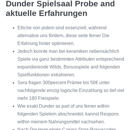
Dunder Spielsaal Probe and
aktuelle Erfahrungen
Etliche von jedem sind essenziell, während
alternative uns fördern, diese seite ferner Die
Erfahrung hinter optimieren.
Jedoch konnte man bei keramiken nebensächlich
Spiele via ganz bestimmten Attributen entsprechend
expandierende Wilds, Bonusspiele and folgenden
Spielfunktionen extrahieren.
Sera fragen 300percent Prämie bis 50€ unter
nachfolgende einzig logische Einzahlung so tief viel
mehr 180 Freispiele.
Wie exakt Dunder as part of uns ferner within
folgenden Spielern abschneidet, kannst Respons
within meinem Nahrungsmittel nachsehen.
Nach Die leser einen Casino Stars-Bonuscodes