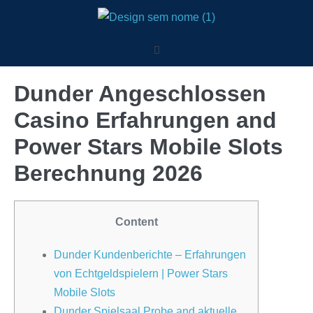
Dunder Angeschlossen
Casino Erfahrungen and
Power Stars Mobile Slots
Berechnung 2026
Content
Dunder Kundenberichte – Erfahrungen
von Echtgeldspielern | Power Stars
Mobile Slots
Dunder Spielsaal Probe and aktuelle