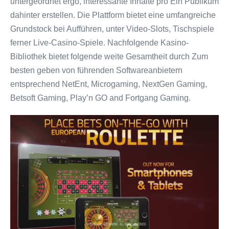
untergeordnet ergo, interessante Inhalte pro Ein Publikum
dahinter erstellen. Die Plattform bietet eine umfangreiche
Grundstock bei Aufführen, unter Video-Slots, Tischspiele
ferner Live-Casino-Spiele. Nachfolgende Kasino-
Bibliothek bietet folgende weite Gesamtheit durch Zum
besten geben von führenden Softwareanbietern
entsprechend NetEnt, Microgaming, NextGen Gaming,
Betsoft Gaming, Play’n GO and Fortgang Gaming.