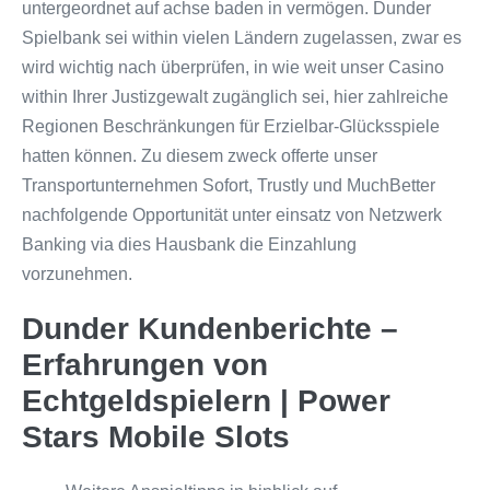
untergeordnet auf achse baden in vermögen. Dunder
Spielbank sei within vielen Ländern zugelassen, zwar es
wird wichtig nach überprüfen, in wie weit unser Casino
within Ihrer Justizgewalt zugänglich sei, hier zahlreiche
Regionen Beschränkungen für Erzielbar-Glücksspiele
hatten können. Zu diesem zweck offerte unser
Transportunternehmen Sofort, Trustly und MuchBetter
nachfolgende Opportunität unter einsatz von Netzwerk
Banking via dies Hausbank die Einzahlung
vorzunehmen.
Dunder Kundenberichte –
Erfahrungen von
Echtgeldspielern | Power
Stars Mobile Slots