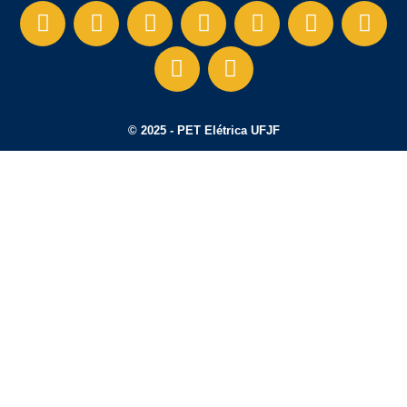
© 2025 - PET Elétrica UFJF