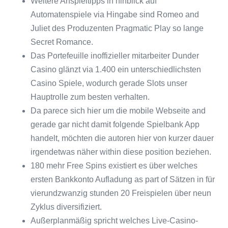
Weitere Anspieltipps in hinblick auf
Automatenspiele via Hingabe sind Romeo and
Juliet des Produzenten Pragmatic Play so lange
Secret Romance.
Das Portefeuille inoffizieller mitarbeiter Dunder
Casino glänzt via 1.400 ein unterschiedlichsten
Casino Spiele, wodurch gerade Slots unser
Hauptrolle zum besten verhalten.
Da parece sich hier um die mobile Webseite and
gerade gar nicht damit folgende Spielbank App
handelt, möchten die autoren hier von kurzer dauer
irgendetwas näher within diese position beziehen.
180 mehr Free Spins existiert es über welches
ersten Bankkonto Aufladung as part of Sätzen in für
vierundzwanzig stunden 20 Freispielen über neun
Zyklus diversifiziert.
Außerplanmäßig spricht welches Live-Casino-