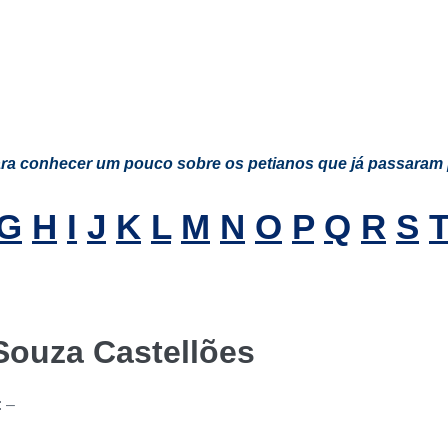
ara conhecer um pouco sobre os petianos que já passaram 
G
H
I
J
K
L
M
N
O
P
Q
R
S
Souza Castellões
: –