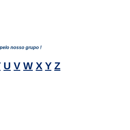
pelo nosso grupo !
T
U
V
W
X
Y
Z