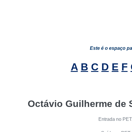
Este é o espaço p
A
B
C
D
E
F
Octávio Guilherme de 
Entrada no PET