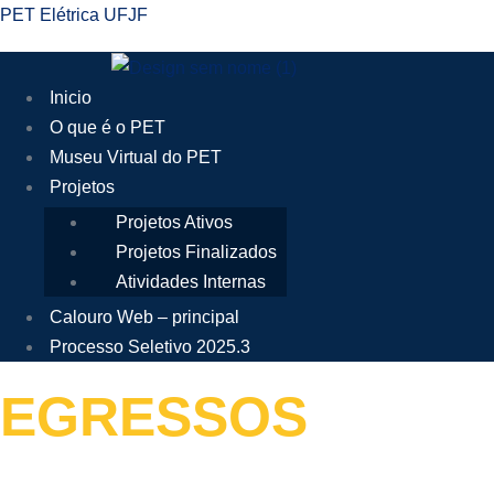
PET Elétrica UFJF
Menu
Inicio
O que é o PET
Museu Virtual do PET
Projetos
Projetos Ativos
Projetos Finalizados
Atividades Internas
Calouro Web – principal
Processo Seletivo 2025.3
EGRESSOS