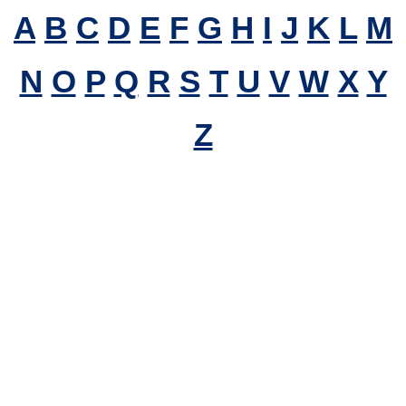
A
B
C
D
E
F
G
H
I
J
K
L
M
N
O
P
Q
R
S
T
U
V
W
X
Y
Z