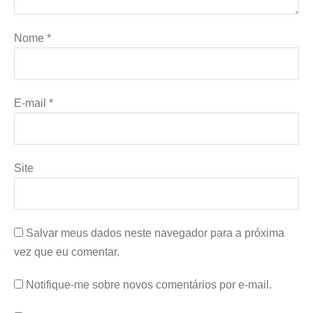
Nome
*
E-mail
*
Site
Salvar meus dados neste navegador para a próxima
vez que eu comentar.
Notifique-me sobre novos comentários por e-mail.