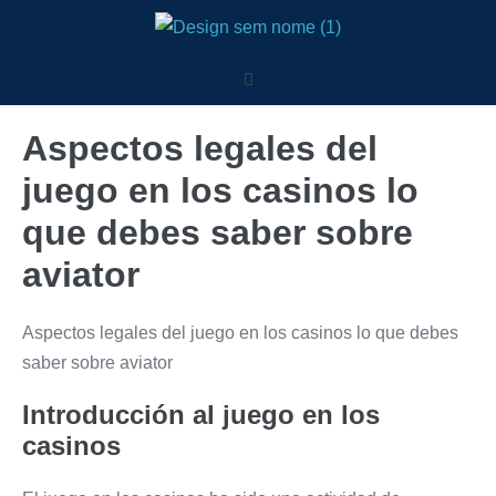
Aspectos legales del
juego en los casinos lo
que debes saber sobre
aviator
Aspectos legales del juego en los casinos lo que debes
saber sobre aviator
Introducción al juego en los
casinos