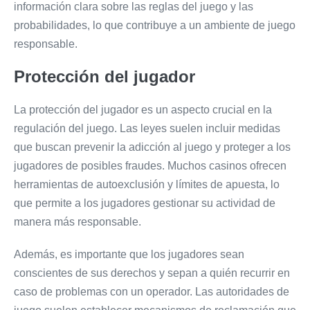
información clara sobre las reglas del juego y las
probabilidades, lo que contribuye a un ambiente de juego
responsable.
Protección del jugador
La protección del jugador es un aspecto crucial en la
regulación del juego. Las leyes suelen incluir medidas
que buscan prevenir la adicción al juego y proteger a los
jugadores de posibles fraudes. Muchos casinos ofrecen
herramientas de autoexclusión y límites de apuesta, lo
que permite a los jugadores gestionar su actividad de
manera más responsable.
Además, es importante que los jugadores sean
conscientes de sus derechos y sepan a quién recurrir en
caso de problemas con un operador. Las autoridades de