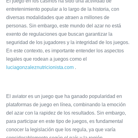
El juego en los casinos ha sido una actividad de
entretenimiento popular a lo largo de la historia, con
diversas modalidades que atraen a millones de
personas. Sin embargo, este mundo del azar no está
exento de regulaciones que buscan garantizar la
seguridad de los jugadores y la integridad de los juegos.
En este contexto, es importante entender los aspectos
legales que rodean a juegos como el
luciagonzaleznutricionista.com
.
El aviator es un juego que ha ganado popularidad en
plataformas de juego en línea, combinando la emoción
del azar con la rapidez de los resultados. Sin embargo,
para participar en este tipo de juegos, es fundamental
conocer la legislación que los regula, ya que varía
considerablemente según el país y la región.