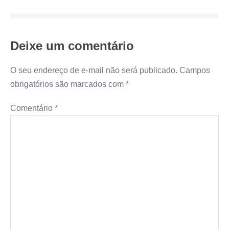
Deixe um comentário
O seu endereço de e-mail não será publicado.
Campos
obrigatórios são marcados com
*
Comentário
*