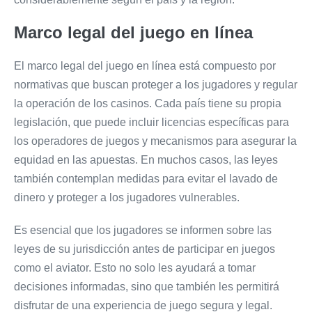
Marco legal del juego en línea
El marco legal del juego en línea está compuesto por
normativas que buscan proteger a los jugadores y regular
la operación de los casinos. Cada país tiene su propia
legislación, que puede incluir licencias específicas para
los operadores de juegos y mecanismos para asegurar la
equidad en las apuestas. En muchos casos, las leyes
también contemplan medidas para evitar el lavado de
dinero y proteger a los jugadores vulnerables.
Es esencial que los jugadores se informen sobre las
leyes de su jurisdicción antes de participar en juegos
como el aviator. Esto no solo les ayudará a tomar
decisiones informadas, sino que también les permitirá
disfrutar de una experiencia de juego segura y legal.