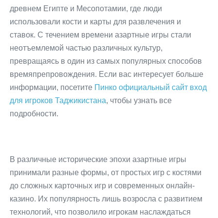
древнем Египте и Месопотамии, где люди
использовали кости и карты для развлечения и
ставок. С течением времени азартные игры стали
неотъемлемой частью различных культур,
превращаясь в один из самых популярных способов
времяпрепровождения. Если вас интересует больше
информации, посетите
Пинко официальный сайт вход
для игроков Таджикистана
, чтобы узнать все
подробности.
В различные исторические эпохи азартные игры
принимали разные формы, от простых игр с костями
до сложных карточных игр и современных онлайн-
казино. Их популярность лишь возросла с развитием
технологий, что позволило игрокам наслаждаться