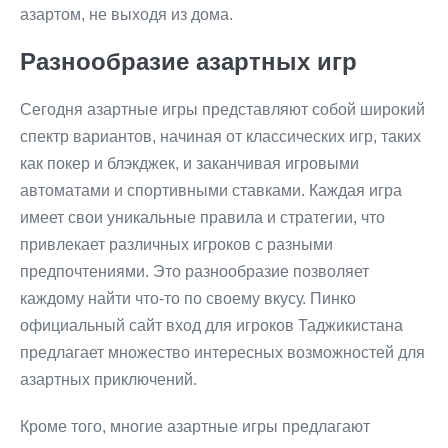
азартом, не выходя из дома.
Разнообразие азартных игр
Сегодня азартные игры представляют собой широкий
спектр вариантов, начиная от классических игр, таких
как покер и блэкджек, и заканчивая игровыми
автоматами и спортивными ставками. Каждая игра
имеет свои уникальные правила и стратегии, что
привлекает различных игроков с разными
предпочтениями. Это разнообразие позволяет
каждому найти что-то по своему вкусу. Пинко
официальный сайт вход для игроков Таджикистана
предлагает множество интересных возможностей для
азартных приключений.
Кроме того, многие азартные игры предлагают