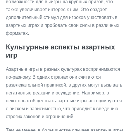
возможности для выигрыша крупных призов, что
также увеличивает интерес к ним. Это создает
дополнительный стимул для игроков участвовать в
азартных играх и пробовать свои силы в различных
форматах.
Культурные аспекты азартных
игр
Азартные игры в разных культурах воспринимаются
по-разному. В одних странах они считаются
развлекательной практикой, в других могут вызывать
негативные реакции и осуждение. Например, в
некоторых обществах азартные игры ассоциируются
с риском и зависимостью, что приводит к введению
строгих законов и ограничений.
Тем не менее, в большинстве случаев азартные игры