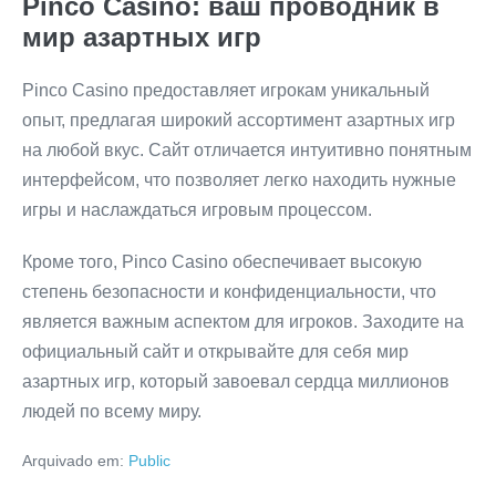
Pinco Casino: ваш проводник в
мир азартных игр
Pinco Casino предоставляет игрокам уникальный
опыт, предлагая широкий ассортимент азартных игр
на любой вкус. Сайт отличается интуитивно понятным
интерфейсом, что позволяет легко находить нужные
игры и наслаждаться игровым процессом.
Кроме того, Pinco Casino обеспечивает высокую
степень безопасности и конфиденциальности, что
является важным аспектом для игроков. Заходите на
официальный сайт и открывайте для себя мир
азартных игр, который завоевал сердца миллионов
людей по всему миру.
Arquivado em:
Public